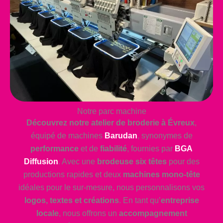
Notre parc machine
Découvrez notre atelier de broderie à Évreux
,
équipé de machines
Barudan
, synonymes de
performance
et de
fiabilité
, fournies par
BGA
Diffusion
. Avec une
brodeuse six têtes
pour des
productions rapides et deux
machines mono-tête
idéales pour le sur-mesure, nous personnalisons vos
logos, textes et créations
. En tant qu’
entreprise
locale
, nous offrons un
accompagnement