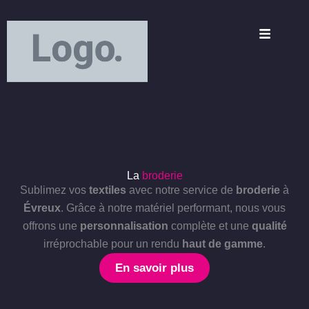
Aller
principal
au
contenu
La
broderie
Sublimez vos
textiles
avec notre service de
broderie
à
Évreux
. Grâce à notre matériel performant, nous vous
offrons une
personnalisation
complète et une
qualité
irréprochable pour un rendu
haut de gamme
.
En savoir plus