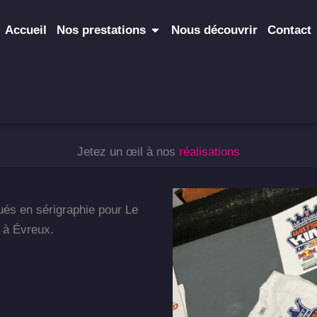
Ouvrir Nos prestations
Accueil
Nos prestations
Nous découvrir
Contact
Jetez un œil à nos
réalisations
ués en sérigraphie pour Le
é à Évreux.